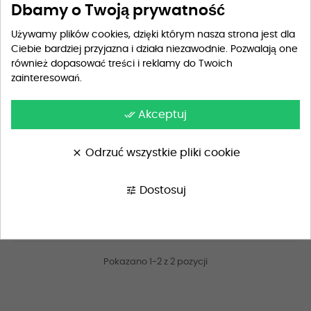
Dbamy o Twoją prywatność
Używamy plików cookies, dzięki którym nasza strona jest dla
Ciebie bardziej przyjazna i działa niezawodnie. Pozwalają one
również dopasować treści i reklamy do Twoich
zainteresowań.
done_all
Akceptuj
clear
Odrzuć wszystkie pliki cookie
Kubek dla pracownika...
Kubek dla pracownika (My...
tune
Dostosuj
59,90 zł
59,90 zł
Pokazano 1-2 z 2 pozycji