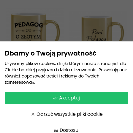
Dbamy o Twoją prywatność
Używamy plików cookies, dzięki którym nasza strona jest dla
Ciebie bardziej przyjazna i działa niezawodnie. Pozwalają one
również dopasować treści i reklamy do Twoich
Kubek Złoty dla pedagoga...
Kubek Złoty dla pedagoga...
zainteresowań.
69,90 zł
69,90 zł
done_all
Akceptuj
clear
Odrzuć wszystkie pliki cookie
tune
Dostosuj