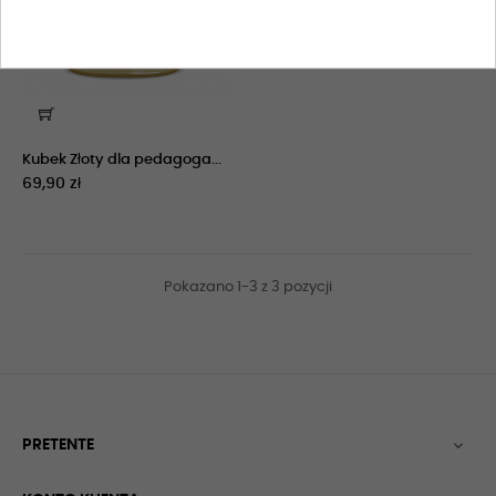
Kubek Złoty dla pedagoga...
69,90 zł
Pokazano 1-3 z 3 pozycji
PRETENTE
