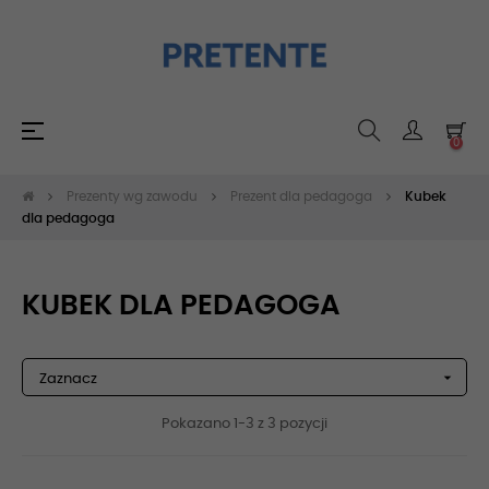
Toggle
☰
0
navigation
Prezenty wg zawodu
Prezent dla pedagoga
Kubek
dla pedagoga
KUBEK DLA PEDAGOGA

Zaznacz
Pokazano 1-3 z 3 pozycji