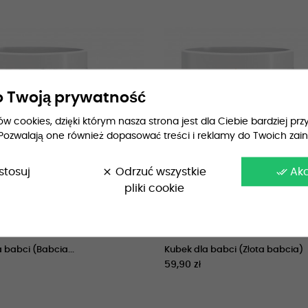
 Twoją prywatność
 cookies, dzięki którym nasza strona jest dla Ciebie bardziej przy
Pozwalają one również dopasować treści i reklamy do Twoich zai
stosuj
clear
Odrzuć wszystkie
done_all
Ak
pliki cookie
 babci (Babcia...
Kubek dla babci (Złota babcia)
59,90 zł