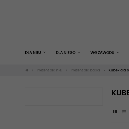
DLA NIEJ
DLA NIEGO
WG ZAWODU
Prezent dla niej
Prezent dla babci
Kubek dla 
KUBE