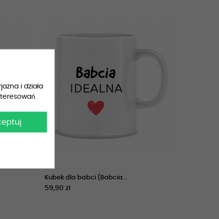
jazna i działa
nteresowań.
ceptuj
Kubek dla babci (Babcia...
59,90 zł