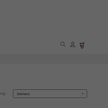
0

 wg:
Zaznacz