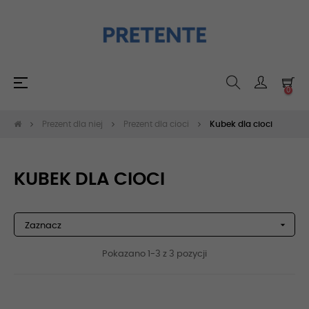
Toggle
☰
0
navigation
Prezent dla niej
Prezent dla cioci
Kubek dla cioci
KUBEK DLA CIOCI

Zaznacz
Pokazano 1-3 z 3 pozycji