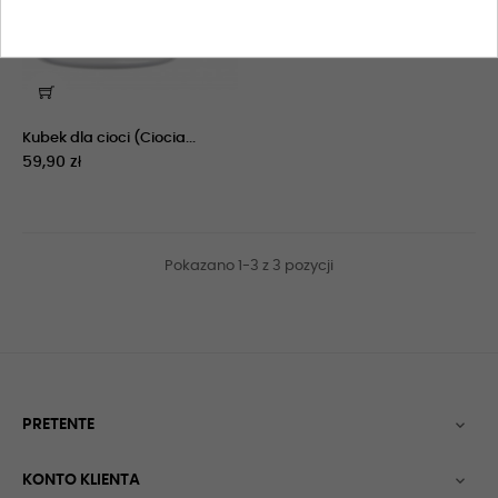
Kubek dla cioci (Ciocia...
59,90 zł
Pokazano 1-3 z 3 pozycji
PRETENTE

KONTO KLIENTA
