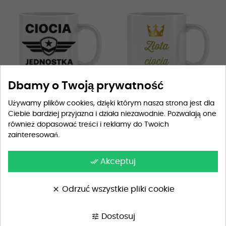
Dbamy o Twoją prywatność
Używamy plików cookies, dzięki którym nasza strona jest dla
Ciebie bardziej przyjazna i działa niezawodnie. Pozwalają one
Kubek dla cioci (Ciocia...
Kubek dla cioci (Złota ciocia)
również dopasować treści i reklamy do Twoich
59,90 zł
59,90 zł
zainteresowań.
done_all
Akceptuj
clear
Odrzuć wszystkie pliki cookie
tune
Dostosuj