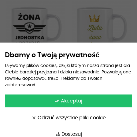
Dbamy o Twoją prywatność
Używamy plików cookies, dzięki którym nasza strona jest dla
Ciebie bardziej przyjazna i działa niezawodnie. Pozwalają one
Kubek dla żony (Żona...
Kubek dla żony (Złota żona)
również dopasować treści i reklamy do Twoich
59,90 zł
59,90 zł
zainteresowań.
done_all
Akceptuj
clear
Odrzuć wszystkie pliki cookie
tune
Dostosuj