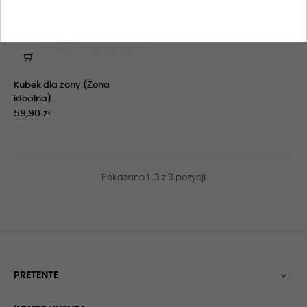
Kubek dla żony (Żona
idealna)
59,90 zł
Pokazano 1-3 z 3 pozycji
PRETENTE
