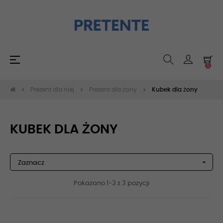
Toggle
☰
0
navigation
Prezent dla niej
Prezent dla żony
Kubek dla żony
KUBEK DLA ŻONY

Zaznacz
Pokazano 1-3 z 3 pozycji