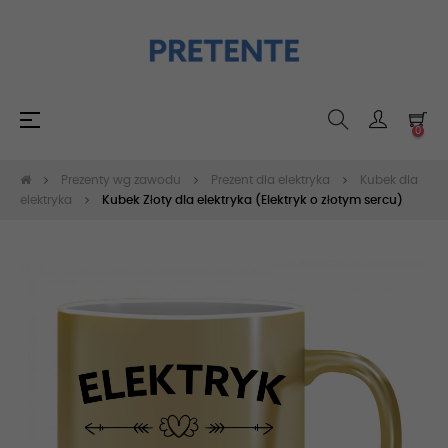
Toggle
☰
0
navigation
Prezenty wg zawodu
Prezent dla elektryka
Kubek dla
elektryka
Kubek Złoty dla elektryka (Elektryk o złotym sercu)