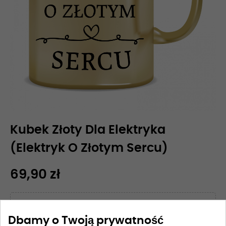
Kubek Złoty Dla Elektryka
(Elektryk O Złotym Sercu)
69,90 zł
Dodatkowe opcje:
Dbamy o Twoją prywatność