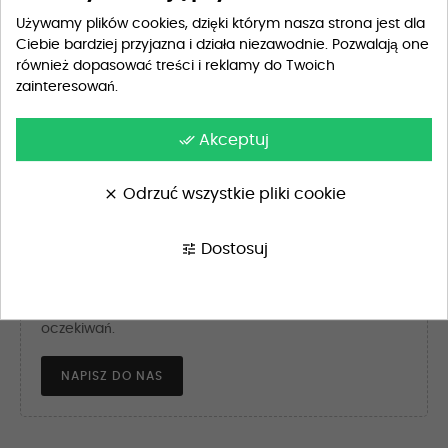
Pakowanie na prezent
29,90 zł
Używamy plików cookies, dzięki którym nasza strona jest dla
Ciebie bardziej przyjazna i działa niezawodnie. Pozwalają one
również dopasować treści i reklamy do Twoich
Kolor: Złoty
zainteresowań.
done_all
Akceptuj
DODAJ DO KOSZYKA
clear
Odrzuć wszystkie pliki cookie
tune
Dostosuj
Szukasz wyjątkowego wzoru?
Skontaktuj się z nami, a przygotujemy dla Ciebie
idealny projekt, dopasowany do Twoich potrzeb i
oczekiwań.
NAPISZ DO NAS