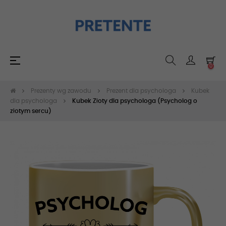
Toggle
☰
0
navigation
Prezenty wg zawodu
Prezent dla psychologa
Kubek
dla psychologa
Kubek Złoty dla psychologa (Psycholog o
złotym sercu)