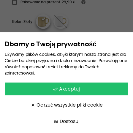
Pakowanie na prezent
29,90 zł
Kolor: Złoty
Dbamy o Twoją prywatność
DODAJ DO KOSZYKA
Używamy plików cookies, dzięki którym nasza strona jest dla
Ciebie bardziej przyjazna i działa niezawodnie. Pozwalają one
również dopasować treści i reklamy do Twoich
zainteresowań.
Szukasz wyjątkowego wzoru?
Skontaktuj się z nami, a przygotujemy dla Ciebie
done_all
Akceptuj
idealny projekt, dopasowany do Twoich potrzeb i
oczekiwań.
clear
Odrzuć wszystkie pliki cookie
NAPISZ DO NAS
tune
Dostosuj