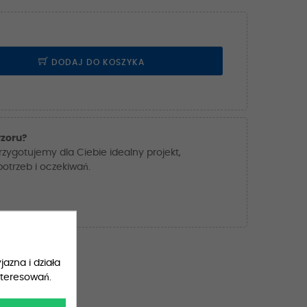
DODAJ DO KOSZYKA
zoru?
przygotujemy dla Ciebie idealny projekt,
trzeb i oczekiwań.
jazna i działa
nteresowań.