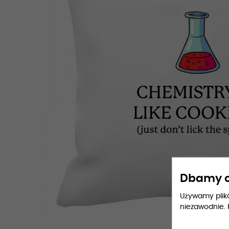
Dbamy o
Używamy plików
niezawodnie. 