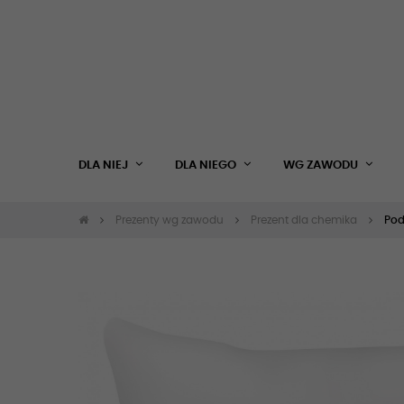
DLA NIEJ
DLA NIEGO
WG ZAWODU
Prezenty wg zawodu
Prezent dla chemika
Pod