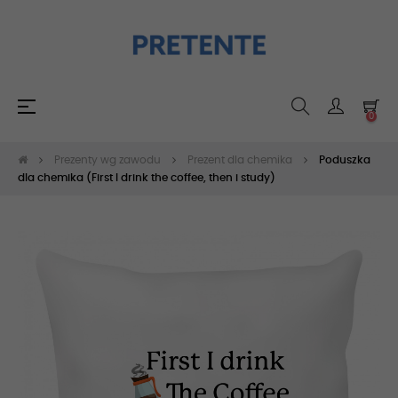
Toggle
☰
0
navigation
Prezenty wg zawodu
Prezent dla chemika
Poduszka
dla chemika (First I drink the coffee, then i study)