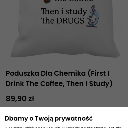
Poduszka Dla Chemika (First I
Drink The Coffee, Then I Study)
89,90 zł
Dbamy o Twoją prywatność