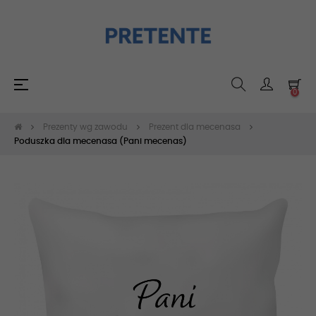
Toggle
☰
0
navigation
Prezenty wg zawodu
Prezent dla mecenasa
Poduszka dla mecenasa (Pani mecenas)