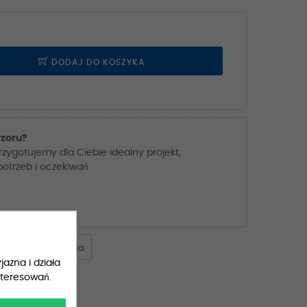
DODAJ DO KOSZYKA
zoru?
przygotujemy dla Ciebie idealny projekt,
trzeb i oczekiwań.
a
wtorek 11. sierpnia
jazna i działa
nteresowań.