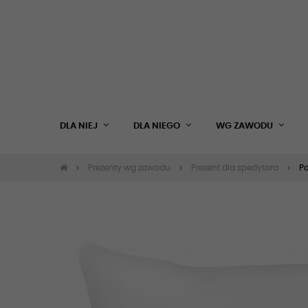
DLA NIEJ
DLA NIEGO
WG ZAWODU
Prezenty wg zawodu
Prezent dla spedytora
Po