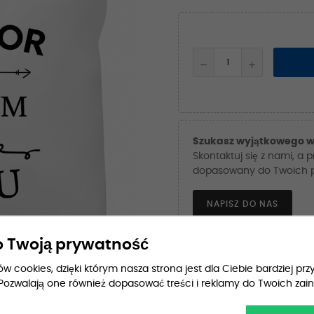
Szukasz wyjątkowego w
Skontaktuj się z nami, a 
dopasowany do Twoich po
NAPISZ DO NAS
 Twoją prywatność
Przewidywana dostaw
 cookies, dzięki którym nasza strona jest dla Ciebie bardziej przy
Pozwalają one również dopasować treści i reklamy do Twoich zai