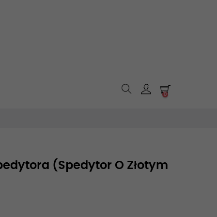
0
pedytora (Spedytor O Złotym