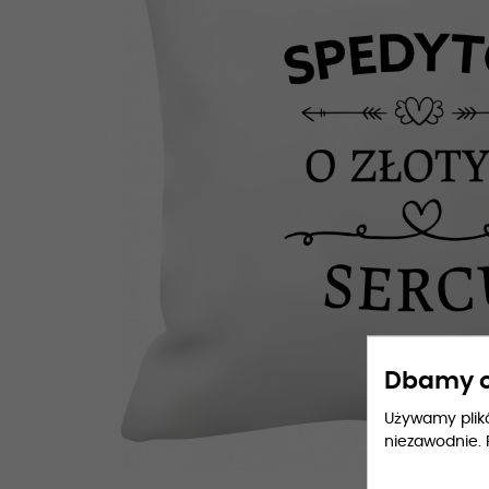
Dbamy o
Używamy plików
niezawodnie. 