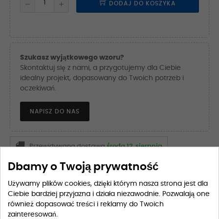
DODAJ DO KOSZYKA
Szukasz wyjątkowego wzoru?
Skontaktuj się z nami, a przygotujemy dla Ciebie
idealny projekt, dopasowany do Twoich potrzeb i
oczekiwań.
NAPISZ DO NAS
Przewidywana dostawa
środa 12. sierpnia
Dbamy o Twoją prywatność
Opis
Szczegóły produktu
Używamy plików cookies, dzięki którym nasza strona jest dla
Ciebie bardziej przyjazna i działa niezawodnie. Pozwalają one
również dopasować treści i reklamy do Twoich
zainteresowań.