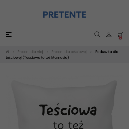
Toggle
☰
0
navigation
Prezent dla niej
Prezent dla teściowej
Poduszka dla
teściowej (Teściowa to też Mamusia)