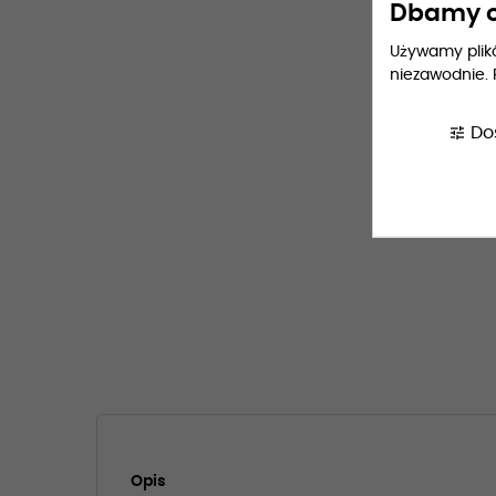
Dbamy o
Używamy plików
niezawodnie. 
tune
Do
Opis