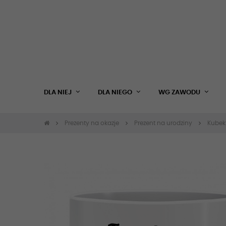
DLA NIEJ
DLA NIEGO
WG ZAWODU
Prezenty na okazje
Prezent na urodziny
Kubek