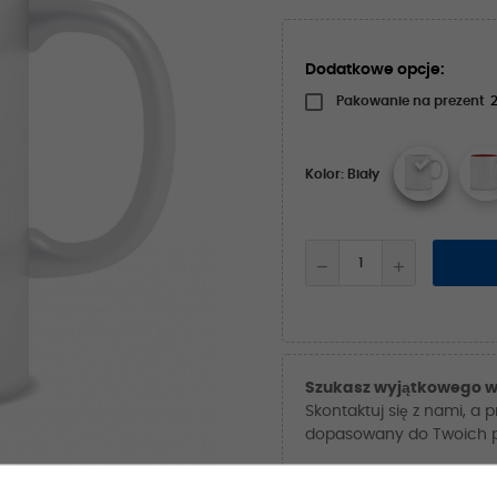
Dodatkowe opcje:
Pakowanie na prezent
2
Kolor: Biały
Szukasz wyjątkowego w
Skontaktuj się z nami, a 
dopasowany do Twoich po
NAPISZ DO NAS