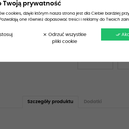
 Twoją prywatność
 cookies, dzięki którym nasza strona jest dla Ciebie bardziej przy
Pozwalają one również dopasować treści i reklamy do Twoich zai
Wiek:
stosuj
clear
Odrzuć wszystkie
done_all
Ak
pliki cookie
Szczegóły produktu
Dodatki