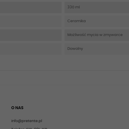
330 ml
Ceramika
Możliwość mycia w zmywarce
Dowolny
O NAS
info@pretente.pl