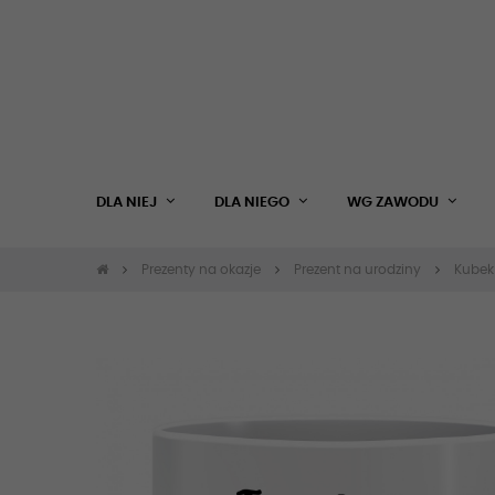
DLA NIEJ
DLA NIEGO
WG ZAWODU
Prezenty na okazje
Prezent na urodziny
Kubek