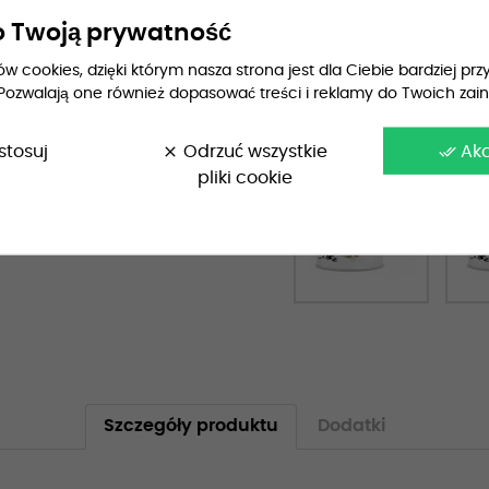
 Twoją prywatność
Przewidywana dostaw
 cookies, dzięki którym nasza strona jest dla Ciebie bardziej przy
Pozwalają one również dopasować treści i reklamy do Twoich zai
Wiek:
stosuj
clear
Odrzuć wszystkie
done_all
Ak
pliki cookie
Szczegóły produktu
Dodatki