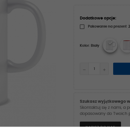
Dodatkowe opcje:
Pakowanie na prezent
2
Kolor: Biały
Szukasz wyjątkowego w
Skontaktuj się z nami, a 
dopasowany do Twoich po
NAPISZ DO NAS