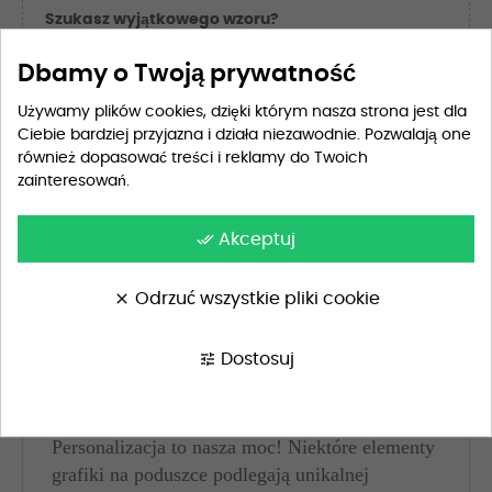
Szukasz wyjątkowego wzoru?
Skontaktuj się z nami, a przygotujemy dla Ciebie
idealny projekt, dopasowany do Twoich potrzeb i
Dbamy o Twoją prywatność
oczekiwań.
Używamy plików cookies, dzięki którym nasza strona jest dla
Ciebie bardziej przyjazna i działa niezawodnie. Pozwalają one
NAPISZ DO NAS
również dopasować treści i reklamy do Twoich
zainteresowań.
Przewidywana dostawa
środa 12. sierpnia
done_all
Akceptuj
clear
Odrzuć wszystkie pliki cookie
Opis
Szczegóły produktu
tune
Dostosuj
Dostosuj do swoich potrzeb
Personalizacja to nasza moc! Niektóre elementy
grafiki na poduszce podlegają unikalnej