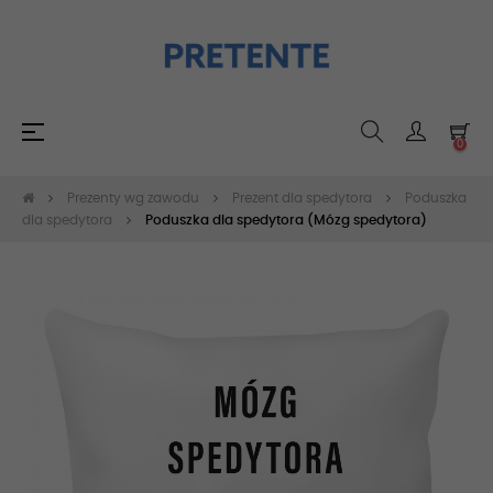
Toggle
☰
0
navigation
Prezenty wg zawodu
Prezent dla spedytora
Poduszka
dla spedytora
Poduszka dla spedytora (Mózg spedytora)