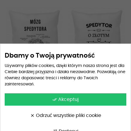
Dbamy o Twoją prywatność
Używamy plików cookies, dzięki którym nasza strona jest dla
Ciebie bardziej przyjazna i działa niezawodnie. Pozwalają one
Poduszka dla spedytora...
Poduszka dla spedytora...
również dopasować treści i reklamy do Twoich
89,90 zł
89,90 zł
zainteresowań.
done_all
Akceptuj
clear
Odrzuć wszystkie pliki cookie