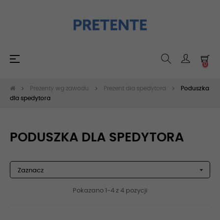
Toggle
☰
0
navigation
Prezenty wg zawodu
Prezent dla spedytora
Poduszka
dla spedytora
PODUSZKA DLA SPEDYTORA

Zaznacz
Pokazano 1-4 z 4 pozycji